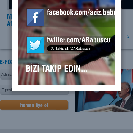
Sayfa:
1
2
3