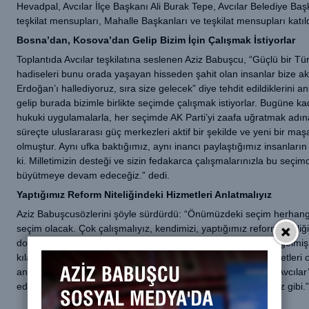
Hevadpal, Avcılar İlçe Başkanı Ali Burak Tepe, Avcılar Belediye B
teşkilat mensupları, Mahalle Başkanları ve teşkilat mensupları katıld
Bosna’dan, Kosova’dan Gelip Bizim İçin Çalışmak İstiyorlar
Toplantıda Avcılar teşkilatına seslenen Aziz Babuşcu, “Güçlü bir Tü
hadiseleri bunu orada yaşayan hisseden şahit olan insanlar bize ak
Erdoğan’ı hallediyoruz, sıra size gelecek” diye tehdit edildiklerini 
gelip burada bizimle birlikte seçimde çalışmak istiyorlar. Bugüne k
hukuki uygulamalarla, her seçimde AK Parti’yi zaafa uğratmak adına 
süreçte uluslararası güç merkezleri aktif bir şekilde ve yeni bir maşa
olmuştur. Aynı ufka baktığımız, aynı inancı paylaştığımız insanların bu
ki. Milletimizin desteği ve sizin fedakarca çalışmalarınızla bu seçi
büyütmeye devam edeceğiz.” dedi.
Yaptığımız Reform Niteliğindeki Hizmetleri Anlatmalıyız
Aziz Babuşcusözlerini şöyle sürdürdü: “Önümüzdeki seçim herhangi b
seçim olacak. Çok çalışmalıyız, kendimizi, yaptığımız reform niteliğ
dolaşarak milletimizin gönlüne nüfuz etmeliyiz. Marka haline gelmiş
kılabilmemiz için gerek ev sohbetleri olsun, gerek esnaf ziyaretleri 
anlamalıyız ve kendimizi anlatmalıyız. 30 Mart seçimlerinde Avcıla
edeceğiz. Diğer ilçelerdeki arkadaşlarımıza teslim edeceğimiz gibi.