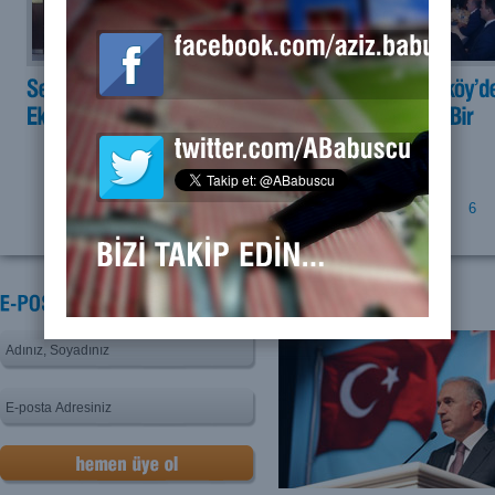
Sayfa:
1
2
3
4
5
6