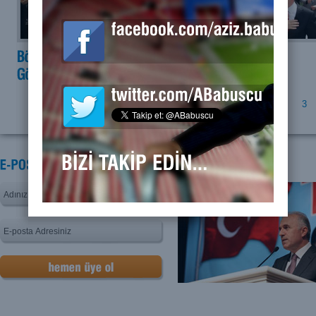
Sayfa:
1
2
3